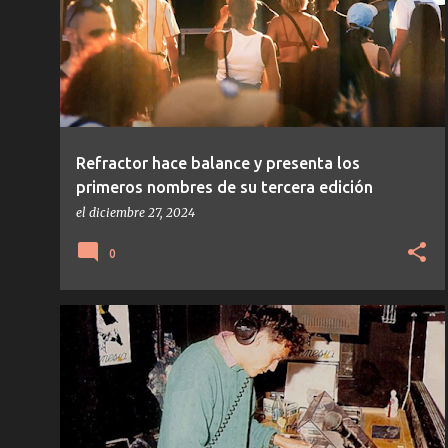
t
r
a
d
a
s
Refractor hace balance y presenta los
primeros nombres de su tercera edición
el
diciembre 27, 2024
0
BALEARIC
NOTICIAS