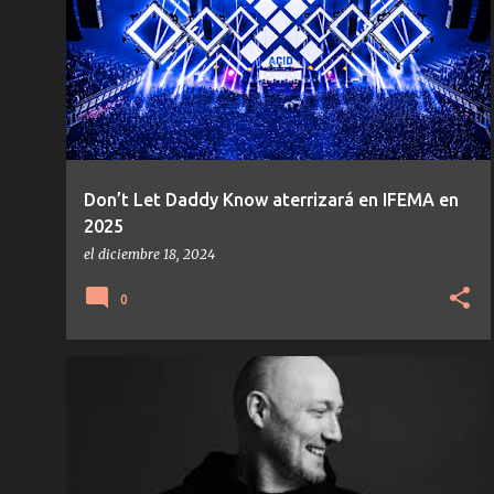
Don’t Let Daddy Know aterrizará en IFEMA en
2025
el
diciembre 18, 2024
0
COYU
FABRIK
HARD-TECHNO
LUCIANO
+
2