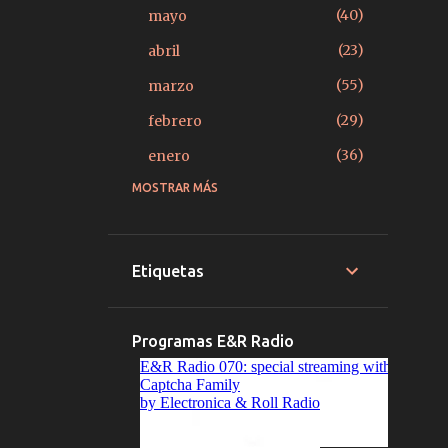
40
mayo
23
abril
55
marzo
29
febrero
36
enero
MOSTRAR MÁS
379
2025
27
diciembre
15
noviembre
Etiquetas
14
octubre
22
septiembre
Programas E&R Radio
20
agosto
39
julio
33
junio