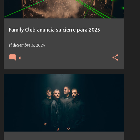
Family Club anuncia su cierre para 2025
el
diciembre 17, 2024
0
EDU IMBERNON
IMBERMIND
NOTICIAS