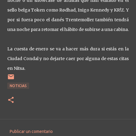
noche o un showcase de artistas que han editado en el
sello belga Token como Rødhad, Inigo Kennedy y KR!Z. Y
por si fuera poco el danés Trentemoller también tendrá
una noche para retomar el hábito de subirse a una cabina.
La cuesta de enero se va a hacer más dura si estás en la
Ciudad Condal y no dejarte caer por alguna de estas citas
en Nitsa.
NOTICIAS
Publicar un comentario