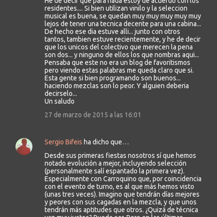
He de decir que para nada estoy de acuerdo con los
o
residentes.... Si bien utilizan vinilo y la seleccion
m
musical es buena, se quedan muy muy muy muy muy
lejos de tener una tecnica decente para una cabina...
e
De hecho ese dia estuve alli... junto con otros
n
tantos, tambien estuve recientemente, y he de decir
que los unicos del colectivo que merecen la pena
t
son dos... y ninguno de ellos los que nombras aqui...
a
Pensaba que este no era un blog de favoritismos
pero viendo estas palabras me queda claro que si.
r
Esta gente si bien programando son buenos...
i
haciendo mezclas son lo peor. Y alguien deberia
decirselo...
o
Un saludo
s
27 de marzo de 2015 a las 16:01
Sergio Bifeis
ha dicho que…
Desde sus primeras fiestas nosotros sí que hemos
notado evolución a mejor, incluyendo selección
(personalmente salí espantado la primera vez).
Especialmente con Carroquino que, por coincidencia
con el evento de turno, es al que más hemos visto
(unas tres veces). Imagino que tendrán días mejores
y peores con sus cagadas en la mezcla, y que unos
tendrán más aptitudes que otros. ¿Quizá de técnica