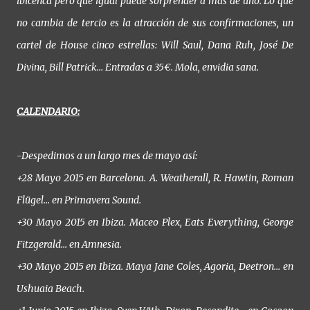
ibicenca pero que igual puede sorprender a más de uno. Lo que
no cambia de tercio es la atracción de sus confirmaciones, un
cartel de House cinco estrellas: Will Saul, Dana Ruh, José De
Divina, Bill Patrick… Entradas a 35€. Mola, envidia sana.
CALENDARIO:
-Despedimos a un largo mes de mayo así:
+28 Mayo 2015 en Barcelona. A. Weatherall, R. Hawtin, Roman
Flügel… en Primavera Sound.
+30 Mayo 2015 en Ibiza. Maceo Plex, Eats Everything, George
Fitzgerald… en Amnesia.
+30 Mayo 2015 en Ibiza. Maya Jane Coles, Agoria, Deetron… en
Ushuaia Beach.