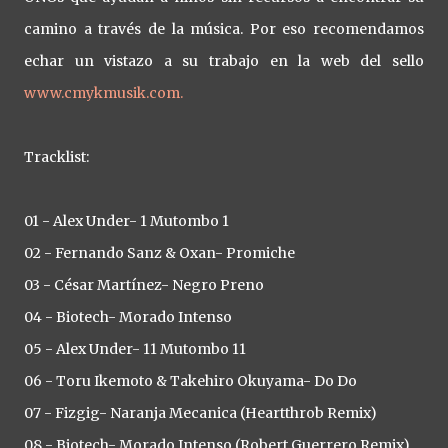
camino a través de la música. Por eso recomendamos
echar un vistazo a su trabajo en la web del sello
www.cmykmusik.com.
Tracklist:
01 - Alex Under- 1 Mutombo 1
02 - Fernando Sanz & Oxan- Promiche
03 - César Martínez- Negro Preno
04 - Biotech- Morado Intenso
05 - Alex Under- 11 Mutombo 11
06 - Toru Ikemoto & Takehiro Okuyama- Do Do
07 - Fizgig- Naranja Mecanica (Heartthrob Remix)
08 - Biotech- Morado Intenso (Robert Guerrero Remix)