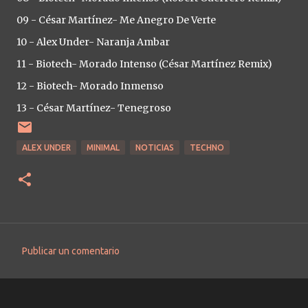
09 - César Martínez- Me Anegro De Verte
10 - Alex Under- Naranja Ambar
11 - Biotech- Morado Intenso (César Martínez Remix)
12 - Biotech- Morado Inmenso
13 - César Martínez- Tenegroso
ALEX UNDER
MINIMAL
NOTICIAS
TECHNO
Publicar un comentario
C
o
m