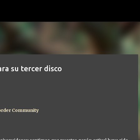
Ir al contenido principal
a su tercer disco
 Border Community