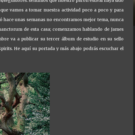
s/seguidores: sentimos que nuestro parón estival haya sido
es que vamos a tomar nuestra actividad poco a poco y para
ió hace unas semanas no encontramos mejor tema, nunca
a sanctorum de esta casa; comenzamos hablando de James
re va a publicar su tercer álbum de estudio en su sello
irits. He aquí su portada y más abajo podrás escuchar el