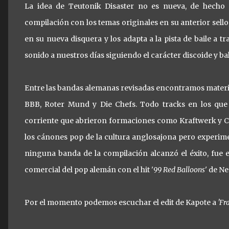
La idea de Teutonik Disaster no es nueva, de hecho 
compilación con los temas originales en su anterior sell
en su nueva disquera y los adapta a la pista de baile a 
sonido a nuestros días siguiendo el carácter discoide y bal
Entre las bandas alemanas revisadas encontramos materia
BBB, Roter Mund y Die Chefs. Todo tracks en los que s
corriente que abrieron formaciones como Kraftwerk y Ca
los cánones pop de la cultura anglosajona pero experime
ninguna banda de la compilación alcanzó el éxito, fue e
comercial del pop alemán con el hit '
99 Red Balloons
' de N
Por el momento podemos escuchar el edit de Kapote a
'Fr