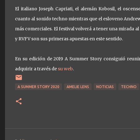
El italiano Joseph Capriati, el alemán Kobosil, el os
cuanto al sonido techno mientras que el esloveno Andrew 
más comerciales. El festival volverá a tener una mirada a
y RVFV son sus primeras apuestas en este sentido.
En su edición de 2019 A Summer Story consiguió reunir
adquirir a través de
su web
.
A SUMMER STORY 2020
AMELIE LENS
NOTICIAS
TECHNO