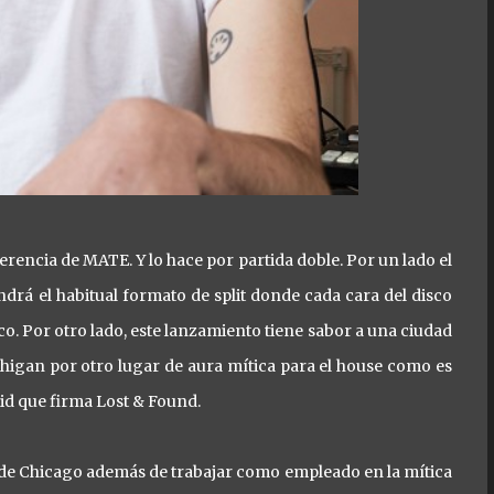
rencia de MATE. Y lo hace por partida doble. Por un lado el
ndrá el habitual formato de split donde cada cara del disco
rco. Por otro lado, este lanzamiento tiene sabor a una ciudad
higan por otro lugar de aura mítica para el house como es
vid que firma Lost & Found.
e de Chicago además de trabajar como empleado en la mítica