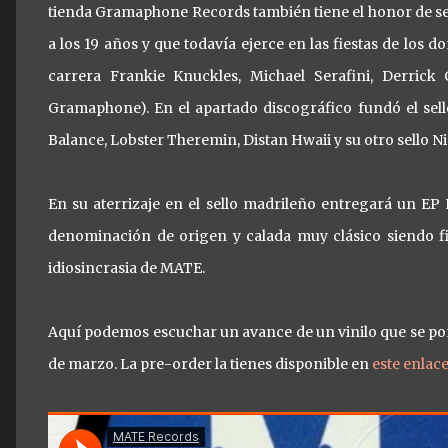
tienda Gramaphone Records también tiene el honor de ser
a los 19 años y que todavía ejerce en las fiestas de lo
carrera Frankie Knuckles, Michael Serafini, Derric
Gramaphone). En el apartado discográfico fundó el sel
Balance, Lobster Theremin, Distan Hwaii y su otro sello N
En su aterrizaje en el sello madrileño entregará un E
denominación de origen y calada muy clásico siendo fie
idiosincrasia de MATE.
Aquí podemos escuchar un avance de un vinilo que se pon
de marzo. La pre-order la tienes disponible en
este enlac