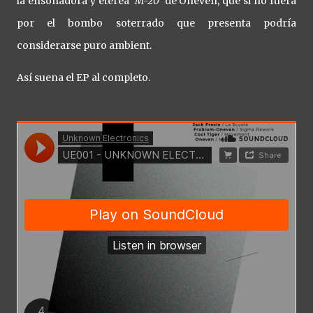
la ensoñadora y etérea '
M-20
' de Oneven, que si no fuera
por el bombo soterrado que presenta podría
considerarse puro ambient.
Así suena el EP al completo.