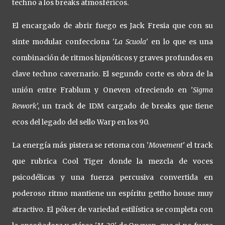
techno a los breaks atmosféricos.
El encargado de abrir fuego es Jack Fresia que con su
sinte modular confecciona '
La Scuola
' en lo que es una
combinación de ritmos hipnóticos y graves profundos en
clave techno cavernario. El segundo corte es obra de la
unión entre Frablum y Oneven ofreciendo en '
Sigma
Rework
', un track de IDM cargado de breaks que tiene
ecos del legado del sello Warp en los 90.
La energía más pistera se retoma con '
Movement
' el track
que rubrica Cool Tiger donde la mezcla de voces
psicodélicas y una fuerza percusiva convertida en
poderoso ritmo mantiene un espíritu gettho house muy
atractivo. El póker de variedad estilística se completa con