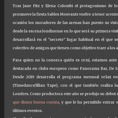
Tras Jane Fitz y Elena Colombi el protagonismo de lo
promueve la fiesta Sables Mouvants vuelve a tener acento 
ocasión los moradores de las arenas han puesto su vista
desde la escena londinense en lo que será su primera visi
desarrollará en el “secreto” lugar habitual en el que 
colectivo de amigos que tienen como objetivo traer a los ar
Para quien no la conozca quién es re:ni, estamos ante
destacada en clubs europeos como Panorama Bar, De Sc
Desde 2019 desarrolla el programa mensual re:lax e
(Timedance/Illian Tape), con el que también realiza 
Londres. Como productora este año se produjo su debut en
que dimos buena cuenta
, y que le ha permitido entrar 
últimos eventos.