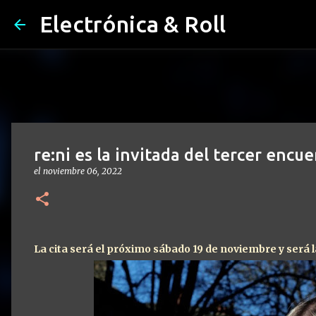
Electrónica & Roll
re:ni es la invitada del tercer enc
el
noviembre 06, 2022
La cita será el próximo sábado 19 de noviembre y será l