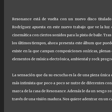
Resonance está de vuelta con un nuevo disco titulado 
Rodríguez apuesta en este nuevo trabajo que ve la luz
cinemática con ciertos sonidos para la pista de baile. Tr
los últimos tiempos, ahora presenta este álbum que pued
existe en la que campan composiciones oníricas, plenas
elementos de música electrónica, ambiental y rock progre
La sensación que da su escucha es la de una pieza única 
más intimista que poco a poco se nutre de diferentes conc
marca de la casa de Resonance. Además le da un sesgo ro
través de una visión madura. Nos quiere adentrar en un ca