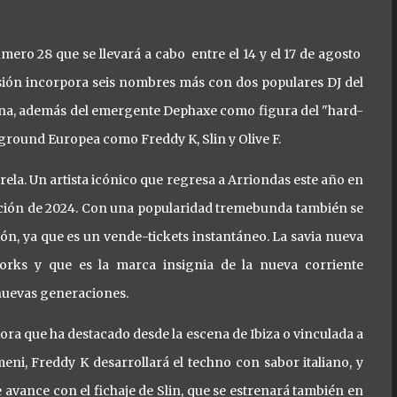
ero 28 que se llevará a cabo entre el 14 y el 17 de agosto
sión incorpora seis nombres más con dos populares DJ del
na, además del emergente Dephaxe como figura del "hard-
round Europea como Freddy K, Slin y Olive F.
arela. Un artista icónico que regresa a Arriondas este año en
edición de 2024. Con una popularidad tremebunda también se
n, ya que es un vende-tickets instantáneo. La savia nueva
rks y que es la marca insignia de la nueva corriente
 nuevas generaciones.
tora que ha destacado desde la escena de Ibiza o vinculada a
ni, Freddy K desarrollará el techno con sabor italiano, y
avance con el fichaje de Slin, que se estrenará también en