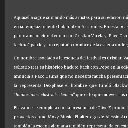
Aquasella sigue sumando más artistas para su edición núm
en su emplazamiento habitual en Arriondas. En esta oca
panorama nacional como son Cristian Varela y Paco Osu
techno" patrio y un reputado nombre de la escena underg
Un nombre asociado a la esencia del festival es Cristian V
solitario tras su histórico back to back con Pepo en la 
anuncia a Paco Osuna que no necesita mucha presentació
la representa Dexphase el hombre que fundó Blackwo
"
hardtechno-industrial-edemera"
que es lo que mueve a las
El avance se completa con la presencia de Olive F, produc
proyectos como Moxy Music. El alter ego de Alessio Arme
también la escena alemana también representada en este 