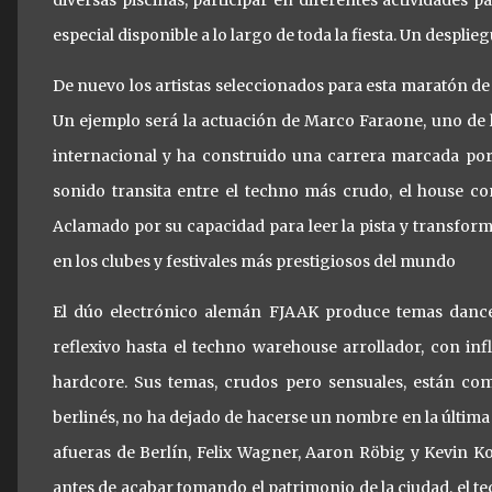
diversas piscinas, participar en diferentes actividades 
especial disponible a lo largo de toda la fiesta. Un despli
De nuevo los artistas seleccionados para esta maratón de
Un ejemplo será la actuación de Marco Faraone, uno de 
internacional y ha construido una carrera marcada por l
sonido transita entre el techno más crudo, el house c
Aclamado por su capacidad para leer la pista y transfor
en los clubes y festivales más prestigiosos del mundo
El dúo electrónico alemán FJAAK produce temas dance
reflexivo hasta el techno warehouse arrollador, con inf
hardcore. Sus temas, crudos pero sensuales, están co
berlinés, no ha dejado de hacerse un nombre en la últim
afueras de Berlín, Felix Wagner, Aaron Röbig y Kevin 
antes de acabar tomando el patrimonio de la ciudad, el te