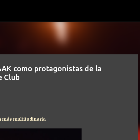
Ir al contenido principal
AAK como protagonistas de la
e Club
ta más multitudinaria