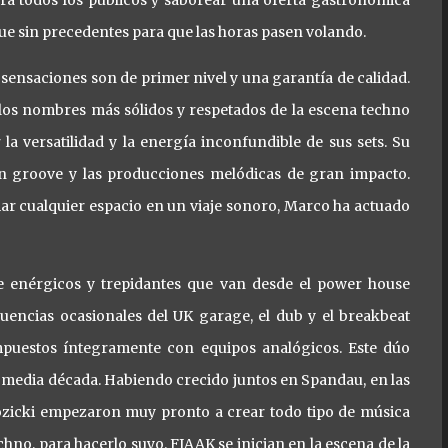
para todos los públicos y saborear una oferta gastronómica
egue sin precedentes para que las horas pasen volando.
 sensaciones son de primer nivel y una garantía de calidad.
los nombres más sólidos y respetados de la escena techno
a versatilidad y la energía inconfundible de sus sets. Su
on groove y las producciones melódicas de gran impacto.
mar cualquier espacio en un viaje sonoro, Marco ha actuado
 enérgicos y trepidantes que van desde el power house
luencias ocasionales del UK garage, el dub y el breakbeat
mpuestos íntegramente con equipos analógicos. Este dúo
a media década. Habiendo crecido juntos en Spandau, en las
Kozicki empezaron muy pronto a crear todo tipo de música
chno, para hacerlo suyo. FJAAK se inician en la escena de la