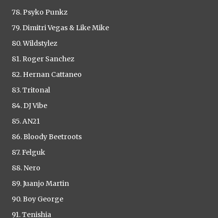
78. Psyko Punkz
79. Dimitri Vegas & Like Mike
80. Wildstylez
81. Roger Sanchez
82. Hernan Cattaneo
83. Tritonal
84. DJ Vibe
85. AN21
86. Bloody Beetroots
87. Felguk
88. Nero
89. Juanjo Martin
90. Boy George
91. Tenishia