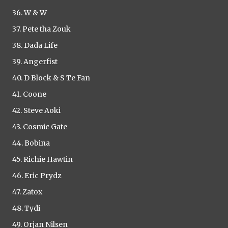
36. W & W
37. Pete tha Zouk
38. Dada Life
39. Angerfist
40. D Block & S Te Fan
41. Coone
42. Steve Aoki
43. Cosmic Gate
44. Bobina
45. Richie Hawtin
46. Eric Prydz
47. Zatox
48. Tydi
49. Orjan Nilsen