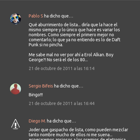
Pablo S
ha dicho que…
C
Qué aburrimiento de lista... diría que la hace el
o
mismo siempre y lo único que hace es variar los
m
nombres. Como siempre el primero mejor no
comentarlo; lo que ya no entiendo es lo de Daft
e
Punk si no pincha.
n
Me sabe mal no ver por ahí a Erol Alkan. Boy
t
George?! No será el de los 80...
a
21 de octubre de 2011 a las 16:14
r
i
Sergio Bifeis
ha dicho que…
o
s
Bingo!!!
21 de octubre de 2011 a las 16:44
Diego M.
ha dicho que…
Joder que gaspacho de lista, como pueden mezclar
tanto nombre mucho de ellos ni me suena...
esperaremos ansiosos a los premios de eletronica