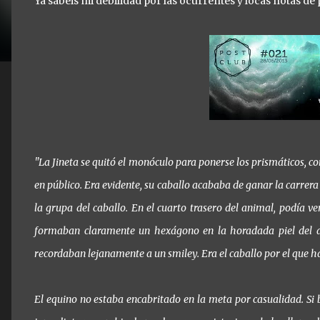
Ya sabéis mi debilidad por las ocurrentes y locas notas de 
"La Jineta se quitó el monóculo para ponerse los prismáticos, c
en público. Era evidente, su caballo acababa de ganar la carrera
la grupa del caballo. En el cuarto trasero del animal, podía v
formaban claramente un hexágono en la horadada piel del al
recordaban lejanamente a un smiley. Era el caballo por el que 
El equino no estaba encabritado en la meta por casualidad. Si 