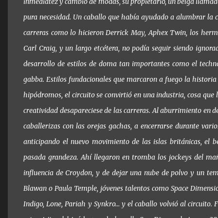
inmediatez y cambio de modas, su propietario, un belga llamado
pura necesidad. Un caballo que había ayudado a alumbrar la ca
carreras como lo hicieron Derrick May, Aphex Twin, los herma
Carl Craig, y un largo etcétera, no podía seguir siendo ignora
desarrollo de estilos de doma tan importantes como el techno,
gabba. Estilos fundacionales que marcaron a fuego la historia
hipódromos, el circuito se convirtió en una industria, cosa que l
creatividad desapareciese de las carreras. Al aburrimiento en def
caballerizas con las orejas gachas, a encerrarse durante vari
anticipando el nuevo movimiento de las islas británicas, el b
pasada grandeza. Ahí llegaron en tromba los jockeys del mañ
influencia de Croydon, y de dejar una nube de polvo y un temb
Blawan o Paula Temple, jóvenes talentos como Space Dimensio
Indigo, Lone, Pariah y Synkro… y el caballo volvió al circuit