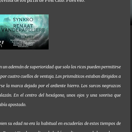
prensa de los pirris de Post Club. Pues eso:
on un ademán de superioridad que solo los ricos pueden permitirse
 por cuatro cuellos de ventaja. Los prismáticos estaban dirigidos a
erse la marca dejada por el ardiente hierro. Los surcos negruzcos
azán. En el centro del hexágono, unos ojos y una sonrisa que
había apostado.
bien su edad no era la habitual en escuderías de estos tiempos de