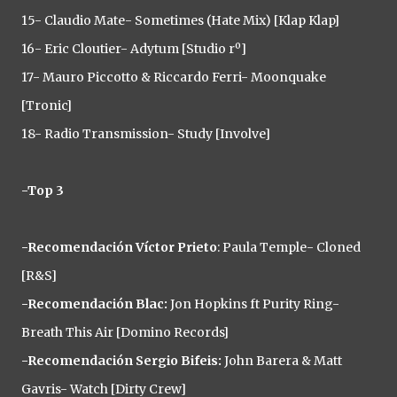
15- Claudio Mate- Sometimes (Hate Mix) [Klap Klap]
16- Eric Cloutier- Adytum [Studio rº]
17- Mauro Piccotto & Riccardo Ferri- Moonquake
[Tronic]
18- Radio Transmission- Study [Involve]
-Top 3
-Recomendación Víctor Prieto
: Paula Temple- Cloned
[R&S]
-Recomendación Blac:
Jon Hopkins ft Purity Ring-
Breath This Air [Domino Records]
-Recomendación Sergio Bifeis:
John Barera & Matt
Gavris- Watch [Dirty Crew]