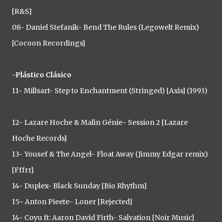
[R&S]
08- Daniel Stefanik- Bend The Rules (Legowelt Remix)
[Cocoon Recordings]
-Plástico Clásico
11- Millsart- Step to Enchantment (Stringed) [Axis] (1993)
12- Lazare Hoche & Malin Génie- Session 2 [Lazare
Hoche Records]
13- Yousef & The Angel- Float Away (Jimmy Edgar remix)
[Fffrr]
14- Duplex- Black Sunday [Bio Rhythm]
15- Anton Pieete- Loner [Rejected]
14- Coyu ft: Aaron David Firth- Salvation [Noir Music]