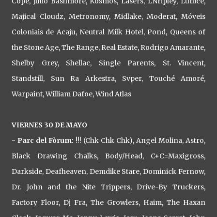
Cope, Julio Bashmore, Kosmos, Lasers, LNripley, Lunice,
Majical Cloudz, Metronomy, Midlake, Moderat, Móveis
Coloniais de Acaju, Neutral Milk Hotel, Pond, Queens of
the Stone Age, The Range, Real Estate, Rodrigo Amarante,
Shelby Grey, Shellac, Single Parents, St. Vincent,
Standstill, Sun Ra Arkestra, Svper, Touché Amoré,
Warpaint, William Dafoe, Wind Atlas
VIERNES 30 DE MAYO
- Parc del Fòrum:
!!! (Chk Chk Chk), Angel Molina, Astro,
Black Drawing Chalks, Body/Head, C+C=Maxigross,
Darkside, Deafheaven, Demdike Stare, Dominick Fernow,
Dr. John and the Nite Trippers, Drive-By Truckers,
Factory Floor, Dj Fra, The Growlers, Haim, The Haxan