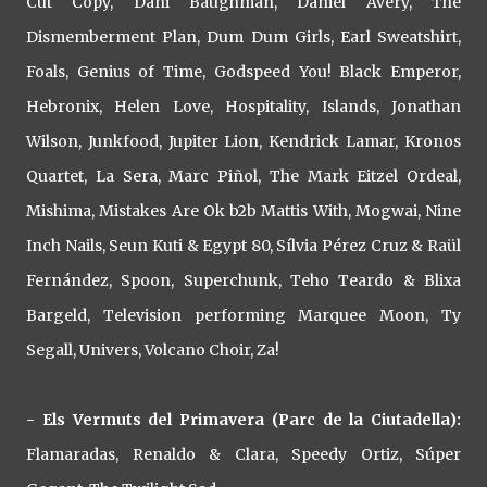
Cut Copy, Dani Baughman, Daniel Avery, The
Dismemberment Plan, Dum Dum Girls, Earl Sweatshirt,
Foals, Genius of Time, Godspeed You! Black Emperor,
Hebronix, Helen Love, Hospitality, Islands, Jonathan
Wilson, Junkfood, Jupiter Lion, Kendrick Lamar, Kronos
Quartet, La Sera, Marc Piñol, The Mark Eitzel Ordeal,
Mishima, Mistakes Are Ok b2b Mattis With, Mogwai, Nine
Inch Nails, Seun Kuti & Egypt 80, Sílvia Pérez Cruz & Raül
Fernández, Spoon, Superchunk, Teho Teardo & Blixa
Bargeld, Television performing Marquee Moon, Ty
Segall, Univers, Volcano Choir, Za!
- Els Vermuts del Primavera (Parc de la Ciutadella):
Flamaradas, Renaldo & Clara, Speedy Ortiz, Súper