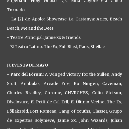
Superstar, Holy Ghost! Djs, Niña Coyote eta Chico
Tornado
- La [2] de Apolo: Showcase La Castanya: Aries, Beach
Beach, Me and the Bees
- Teatre Principal: Jamie xx & friends
- El Teatro Latino: The Ex, Full Blast, Paus, Shellac
JUEVES 29 DE MAYO
- Parc del Fòrum:
A Winged Victory for the Sullen, Andy
Stott, Antibalas, Arcade Fire, Bo Ningen, Caveman,
Charles Bradley, Chrome, CHVRCHES, Colin Stetson,
Disclosure, El Petit de Cal Eril, El Último Vecino, The Ex,
Föllakzoid, Fort Romeau, Gang of Youths, Glasser, Grupo
de Expertos Solynieve, Jamie xx, John Wizards, Julian