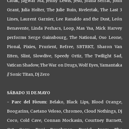
Cloak, Jagwar Ma, Jenny Lewis, Jesu, Joana Serrat, John
Grant, Julia Holter, The Julie Ruin, Kvelertak, The Last 3
Lines, Laurent Garnier, Lee Ranaldo and the Dust, León
Benavente, Linda Perhacs, Loop, Mas Ysa, Mick Harvey
performs Serge Gainsbourg, The National, Oso Leone,
Pional, Pixies, Prurient, Refree, SBTRKT, Sharon Van
Etten, Slint, Slowdive, Speedy Ortiz, The Twilight Sad,
Vatican Shadow, The War on Drugs, Wolf Eyes, Yamantaka
// Sonic Titan, Dj Zero
SÁBADO 31 DE MAYO
- Parc del Fòrum:
Belako, Black Lips, Blood Orange,
Boogarins, Caetano Veloso, Chromeo, Cloud Nothings, Dj
Coco, Cold Cave, Connan Mockasin, Courtney Barnett,