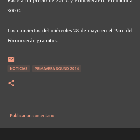
Basic a un precio de 225 € y PrimaveraPro Premium a
300 €.
Los conciertos del miércoles 28 de mayo en el Parc del
Fòrum serán gratuitos.
NOTICIAS
PRIMAVERA SOUND 2014
Publicar un comentario
C
o
m