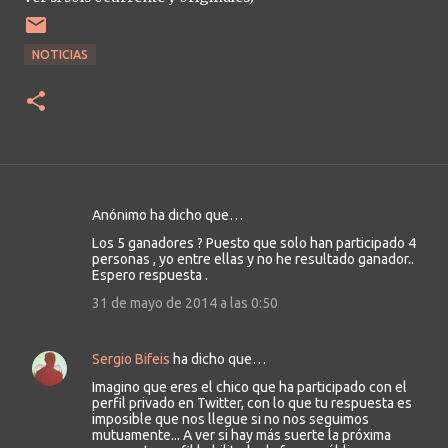
NOTICIAS
Anónimo ha dicho que…
C
Los 5 ganadores ? Puesto que solo han participado 4
o
personas , yo entre ellas y no he resultado ganador..
m
Espero respuesta .
e
31 de mayo de 2014 a las 0:50
n
t
Sergio Bifeis
ha dicho que…
a
Imagino que eres el chico que ha participado con el
r
perfil privado en Twitter, con lo que tu respuesta es
i
imposible que nos llegue si no nos seguimos
mutuamente... A ver si hay más suerte la próxima
o