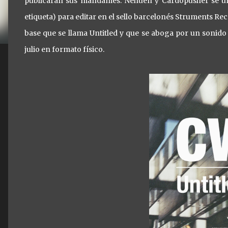
publicarán sus mandames. Nehuen y Cardopusher se un
etiqueta) para editar en el sello barcelonés Struments Re
base que se llama Untitled y que se aboga por un sonido t
julio en formato físico.