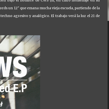
en bajo el nombre de CWS (sí, en claro homenaje en su
cords un 12" que emana mucha vieja escuela, partiendo de la
echno agresivo y analógico. El trabajo verá la luz el 21 de