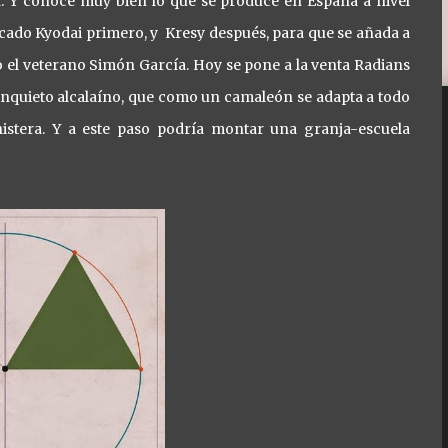
 Y conoce muy bien lo que se produce en España a nivel
cado Kyodai primero, y Kresy después, para que se añada a
nico el veterano Simón García. Hoy se pone a la venta Radians
 inquieto alcalaíno, que como un camaleón se adapta a todo
istera. Y a este paso podría montar una granja-escuela