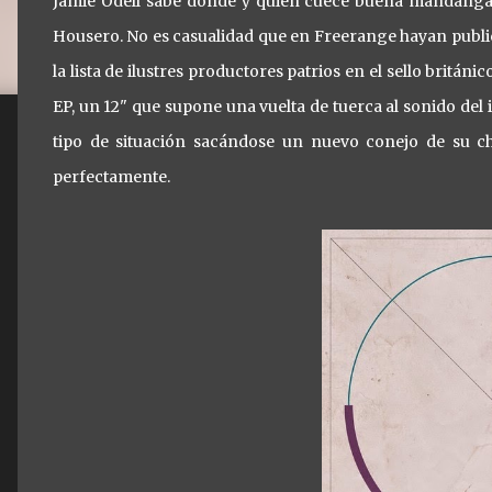
Jamie Odell sabe dónde y quién cuece buena mandanga.
Housero. No es casualidad que en Freerange hayan publi
la lista de ilustres productores patrios en el sello britá
EP, un 12" que supone una vuelta de tuerca al sonido del
tipo de situación sacándose un nuevo conejo de su ch
perfectamente.