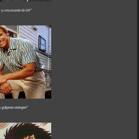
r y concursante de GH"
us golpean siempre"