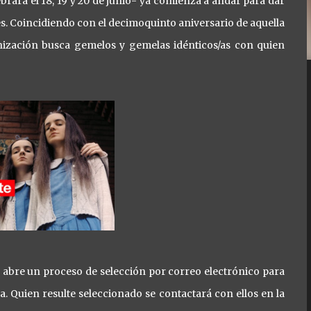
brará el 18, 19 y 20 de junio- ya comienza a andar para dar
. Coincidiendo con el decimoquinto aniversario de aquella
nización busca gemelos y gemelas idénticos/as con quien
r abre un proceso de selección por correo electrónico para
a. Quien resulte seleccionado se contactará con ellos en la