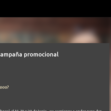
Ir al contenido principal
 campaña promocional
2000?