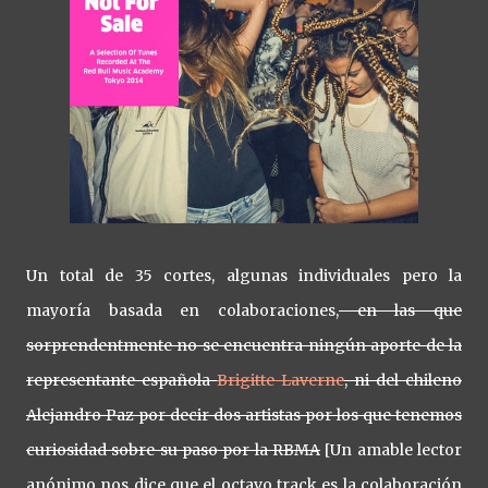
Un total de 35 cortes, algunas individuales pero la
mayoría basada en colaboraciones,
en las que
sorprendentmente no se encuentra ningún aporte de la
representante española
Brigitte Laverne
, ni del chileno
Alejandro Paz por decir dos artistas por los que tenemos
curiosidad sobre su paso por la RBMA
[Un amable lector
anónimo nos dice que el octavo track es la colaboración