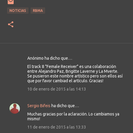
NOTICIAS
RBMA
Anónimo ha dicho que…
C
El track 8 "Female Receiver" es una colaboración
o
entre Alejandro Paz, Brigitte Laverne y La Mverte.
m
Se pusieron este nombre artístico pero son ellos así
que por favor cambiad el artículo. Gracias!
e
10 de enero de 2015 a las 14:13
n
t
a
Sergio Bifeis
ha dicho que…
r
Muchas gracias por la aclaración. Lo cambiamos ya
i
mismo!
o
11 de enero de 2015 a las 13:33
s