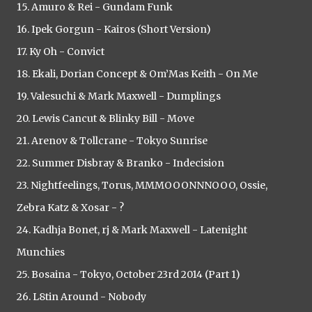
15. Amuro & Rei - Gundam Funk
16. Ipek Gorgun - Kairos (Short Version)
17. Ky Oh - Convict
18. Ekali, Dorian Concept & Om’Mas Keith - On Me
19. Valesuchi & Mark Maxwell - Dumplings
20. Lewis Cancut & Blinky Bill - Move
21. Arenov & Tollcrane - Tokyo Sunrise
22. Summer Disbray & Branko - Indecision
23. Nightfeelings, Torus, MMMOOONNNOOO, Ossie,
Zebra Katz & Xosar - ?
24. Kadhja Bonet, rj & Mark Maxwell - Latenight
Munchies
25. Bosaina - Tokyo, October 23rd 2014 (Part 1)
26. L8tin Around - Nobody