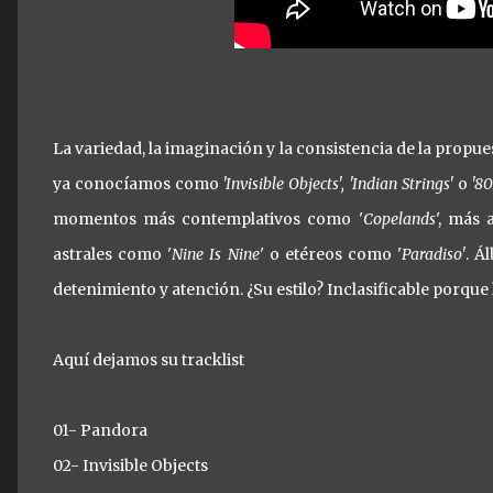
La variedad, la imaginación y la consistencia de la propu
ya conocíamos como
'Invisible Objects', 'Indian Strings'
o
'80
momentos más contemplativos como '
Copelands
', más 
astrales como '
Nine Is Nine
' o etéreos como '
Paradiso'
. Á
detenimiento y atención. ¿Su estilo? Inclasificable porque
Aquí dejamos su tracklist
01- Pandora
02- Invisible Objects