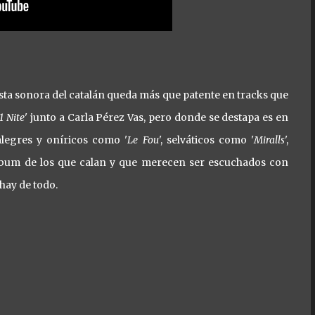
esta sonora del catalán queda más que patente en tracks que
1 Nite
' junto a Carla Pérez Vas, pero donde se destapa es en
alegres y oníricos como '
Le Fou
', selváticos como '
Miralls
',
lbum de los que calan y que merecen ser escuchados con
 hay de todo.