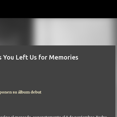
Ir al contenido principal
s You Left Us for Memories
mponen su álbum debut