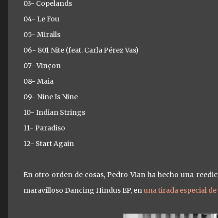
03- Copelands
04- Le Fou
05- Miralls
06- 801 Nite (feat. Carla Pérez Vas)
07- Vinçon
08- Maia
09- Nine Is Nine
10- Indian Strings
11- Paradiso
12- Start Again
En otro orden de cosas, Pedro Vian ha hecho una reedic
maravilloso Dancing Hindus EP, en
una tirada especial de 