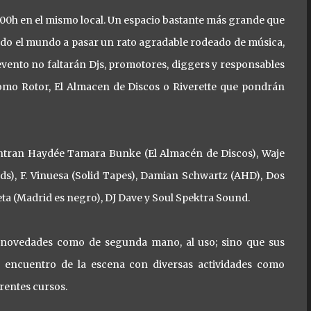
3:00h en el mismo local. Un espacio bastante más grande que
 todo el mundo a pasar un rato agradable rodeado de música,
evento no faltarán Djs, promotores, diggers y responsables
como Rotor, El Almacen de Discos o Riverette que pondrán
ntran Haydée Tamara Bunke (El Almacén de Discos), Waje
ds), F. Vinuesa (Solid Tapes), Damian Schwartz (AHD), Dos
ta (Madrid es negro), DJ Dave y Soul Spektra Sound.
 novedades como de segunda mano, al uso; sino que sus
 encuentro de la escena con diversas actividades como
rentes cursos.