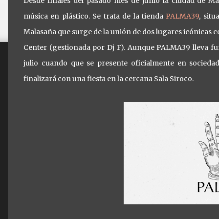
Desde finales del pasado mes de junio la ciudad de M
música en plástico. Se trata de la tienda
PALMA39
, sit
Malasaña que surge de la unión de dos lugares icónicas co
Center (gestionada por Dj F). Aunque PALMA39 lleva f
julio cuando que se presente oficialmente en socieda
finalizará con una fiesta en la cercana Sala Siroco.