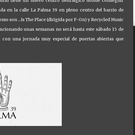
adrid tiene un nuevo centro neurálgico donde conseguir
uada en la calle La Palma 39 en pleno centro del barrio de
mo son ...Is The Place (dirigida por F-On) y Recycled Music
uncionando unas semanas no será hasta este sábado 15 de
d con una jornada muy especial de puertas abiertas que