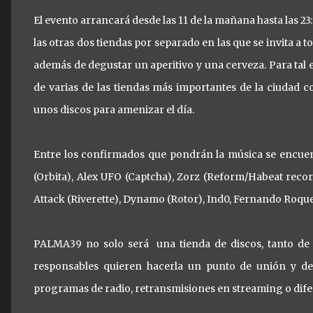
El evento arrancará desde las 11 de la mañana hasta las 2
las otras dos tiendas por separado en las que se invita a
además de degustar un aperitivo y una cerveza. Para tal 
de varias de las tiendas más importantes de la ciudad 
unos discos para amenizar el día.
Entre los confirmados que pondrán la música se encue
(Orbita), Alex UFO (Captcha), Zorz (Reform/Habeat recor
Attack (Riverette), Dynamo (Rotor), Ind0, Fernando Roque
PALMA39 no solo será una tienda de discos, tanto de
responsables quieren hacerla un punto de unión y de
programas de radio, retransmisiones en streaming o dife