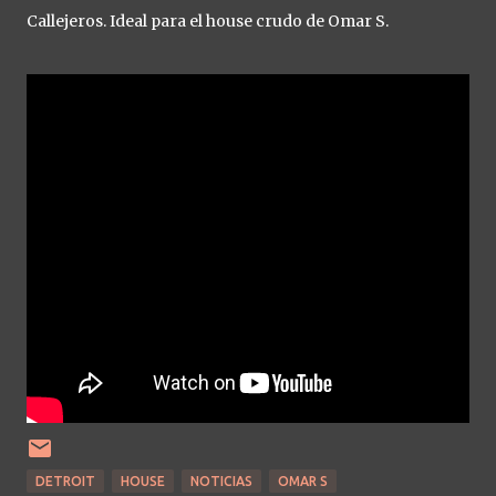
Callejeros. Ideal para el house crudo de Omar S.
DETROIT
HOUSE
NOTICIAS
OMAR S