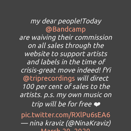
my dear people!Today
@Bandcamp
are waiving their commission
on all sales through the
website to support artists
and labels in the time of
crisis-great move indeed! fYi
@triprecordings
will direct
100 per cent of sales to the
artists. p.s. my own music on
trip will be for free ❤️
pic.twitter.com/RXlPu6sEA6
— nina kraviz (@NinaKraviz)