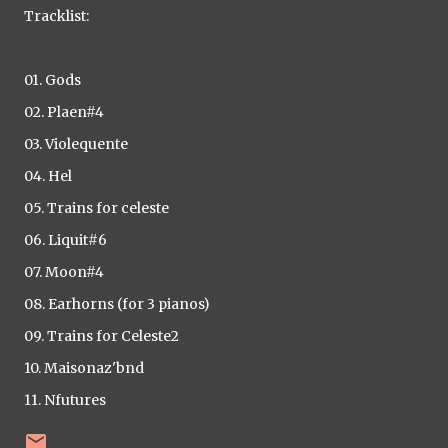
Tracklist:
01. Gods
02. Plaen#4
03. Violequente
04. Hel
05. Trains for celeste
06. Liquit#6
07. Moon#4
08. Earhorns (for 3 pianos)
09. Trains for Celeste2
10. Maisonaz'bnd
11. Nfutures