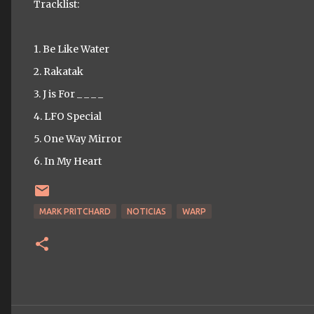
Tracklist:
1. Be Like Water
2. Rakatak
3. J is For _ _ _ _
4. LFO Special
5. One Way Mirror
6. In My Heart
MARK PRITCHARD
NOTICIAS
WARP