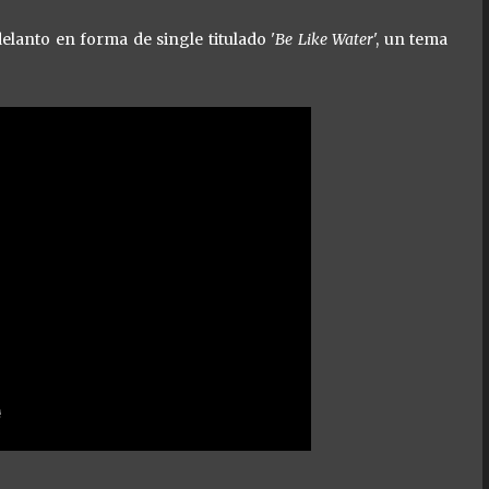
elanto en forma de single titulado '
Be Like Water
', un tema