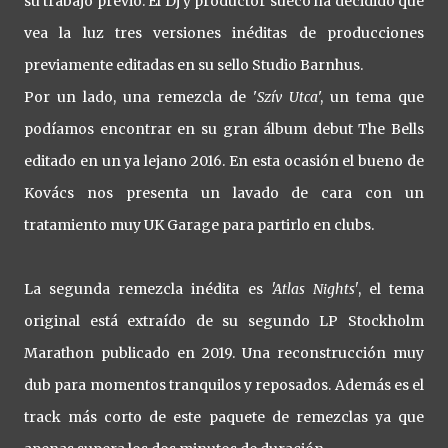
su trabajo previo. El Dj y productor sueco ha decidido que
vea la luz tres versiones inéditas de producciones
previamente editadas en su sello Studio Barnhus.
Por un lado, una remezcla de '
Szív Utca
', un tema que
podíamos encontrar en su gran álbum debut The Bells
editado en un ya lejano 2016. En esta ocasión el bueno de
Kovács nos presenta un lavado de cara con un
tratamiento muy UK Garage para partirlo en clubs.
La segunda remezcla inédita es
'Atlas Nights'
, el tema
original está extraído de su segundo LP Stockholm
Marathon publicado en 2019. Una reconstrucción muy
dub para momentos tranquilos y reposados. Además es el
track más corto de este paquete de remezclas ya que