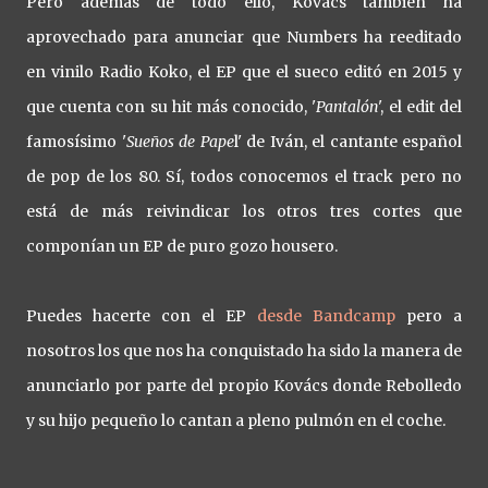
Pero además de todo ello, Kovács también ha
aprovechado para anunciar que Numbers ha reeditado
en vinilo Radio Koko, el EP que el sueco editó en 2015 y
que cuenta con su hit más conocido, '
Pantalón
', el edit del
famosísimo '
Sueños de Pape
l' de Iván, el cantante español
de pop de los 80. Sí, todos conocemos el track pero no
está de más reivindicar los otros tres cortes que
componían un EP de puro gozo housero.
Puedes hacerte con el EP
desde Bandcamp
pero a
nosotros los que nos ha conquistado ha sido la manera de
anunciarlo por parte del propio Kovács donde Rebolledo
y su hijo pequeño lo cantan a pleno pulmón en el coche.