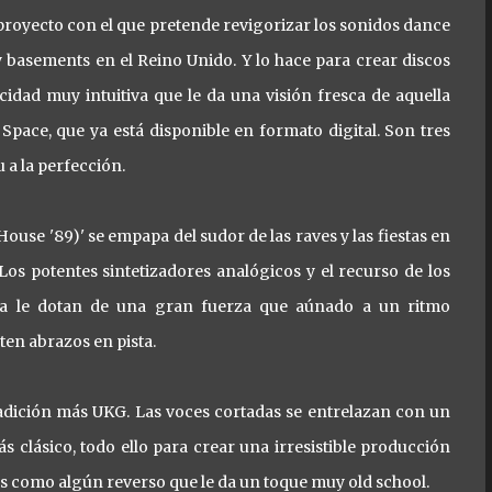
proyecto con el que pretende revigorizar los sonidos dance
 basements en el Reino Unido. Y lo hace para crear discos
dad muy intuitiva que le da una visión fresca de aquella
 Space, que ya está disponible en formato digital. Son tres
 a la perfección.
House '89)' se empapa del sudor de las raves y las fiestas en
s potentes sintetizadores analógicos y el recurso de los
ma le dotan de una gran fuerza que aúnado a un ritmo
ten abrazos en pista.
 tradición más UKG. Las voces cortadas se entrelazan con un
 clásico, todo ello para crear una irresistible producción
s como algún reverso que le da un toque muy old school.