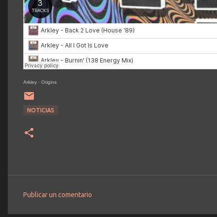
Arkley
·
Origins
NOTICIAS
Publicar un comentario
C
o