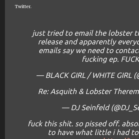
Twitter.
just tried to email the lobster 
release and apparently everyo
emails say we need to contact 
fucking ep. FUCK 
— BLACK GIRL / WHITE GIRL (
Re: Asquith & Lobster There
— DJ Seinfeld (@DJ_Se
fuck this shit. so pissed off. abs
to have what little i had to