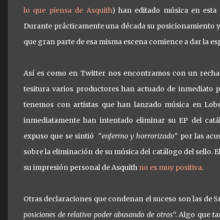
lo que piensa de Asquith
) han editado música en esta
Durante prácticamente una década su posicionamiento y é
que gran parte de esa misma escena comience a dar la espa
Así es como en Twitter nos encontramos con un rechazo
tesitura varios productores han actuado de inmediato p
tenemos con artistas que han lanzado música en Lobs
inmediatamente han intentado eliminar su EP del cat
expuso que se sintió "
enfermo y horrorizado
" por las ac
sobre la eliminación de su música del catálogo del sello. E
su impresión personal de Asquith
no es muy positiva
.
Otras declaraciones que condenan el suceso son las de Sr.
posiciones de relativo poder abusando de otros
”. Algo que 