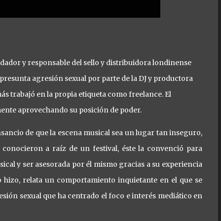
ador y responsable del sello y distribuidora londinense
presunta agresión sexual por parte de la DJ y productora
 trabajó en la propia etiqueta como freelance. El
mente aprovechando su posición de poder.
sancio de que la escena musical sea un lugar tan inseguro,
conocieron a raíz de un festival, éste la convenció para
ical y ser asesorada por él mismo gracias a su experiencia
o hizo, relata un comportamiento inquietante en el que se
esión sexual que ha centrado el foco e interés mediático en