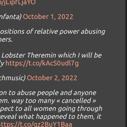
o/jLipfLjaYO
nfanta)
October 1, 2022
ositions of relative power abusing
ers.
 Lobster Theremin which I will be
ly
https://t.co/kAcS0udl7g
chmusic)
October 2, 2022
ion to abuse people and anyone
hem. way too many « cancelled »
respect to all women going through
reveal what happened to them, it
https://t.co/qz2BuY1Baa