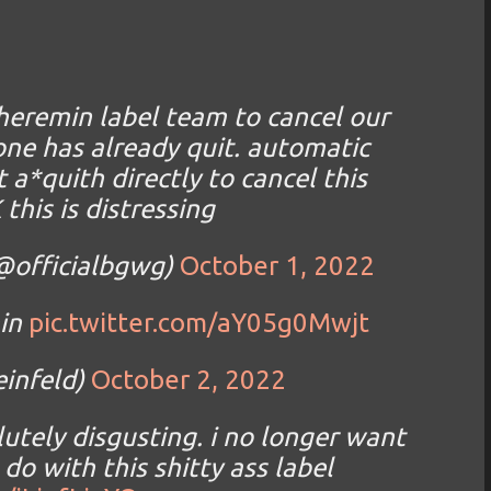
theremin label team to cancel our
ne has already quit. automatic
a*quith directly to cancel this
this is distressing
@officialbgwg)
October 1, 2022
min
pic.twitter.com/aY05g0Mwjt
infeld)
October 2, 2022
olutely disgusting. i no longer want
 do with this shitty ass label