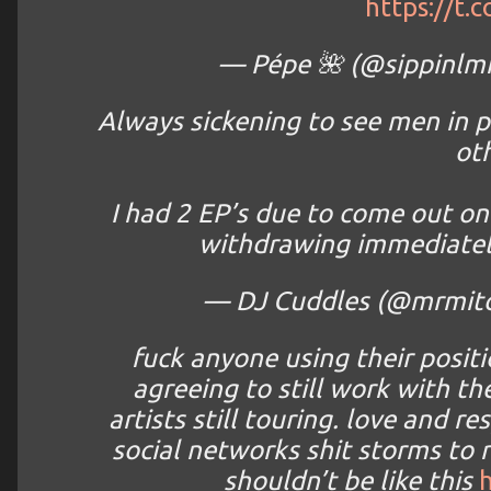
https://t.c
— Pépe 🌺 (@sippinlm
Always sickening to see men in p
oth
I had 2 EP’s due to come out on
withdrawing immediate
— DJ Cuddles (@mrmit
fuck anyone using their posit
agreeing to still work with t
artists still touring. love and 
social networks shit storms to 
shouldn’t be like this