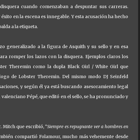
 disquera cuando comenzaban a despuntar sus carreras.
xito en la escena es innegable. Y esta acusación ha hecho
lda a la etiqueta.
 generalizado a la figura de Asquith y su sello y en esa
ara romper los lazos con la disquera. Ejemplos claros los
ter Theremin como la dupla Black Girl / White Girl que
álogo de Lobster Theremin. Del mismo modo DJ Seinfeld
usaciones, y según él ya está buscando asesoramiento legal
l valenciano Pépé, que editó en el sello, se ha pronunciado y
 Mitch que escribió, “
Siempre es repugnante ver a hombres en
también compartió Folamour, mucho más vehemente desde