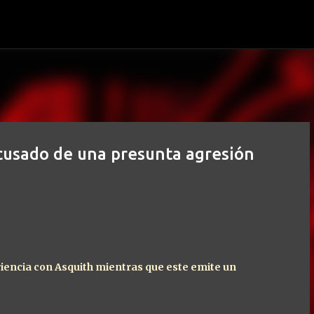
Ir al contenido principal
cusado de una presunta agresión
riencia con Asquith mientras que este emite un