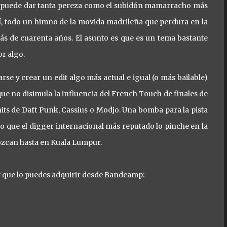
e puede dar tanta pereza como el subidón mamarracho más
í, todo un himno de la movida madrileña que perdura en la
s de cuarenta años. El asunto es que es un tema bastante
or algo.
se y crear un edit algo más actual e igual (o más bailable)
ue no disimula la influencia del French Touch de finales de
 hits de Daft Punk, Cassius o Modjo. Una bomba para la pista
 que el digger internacional más reputado lo pinche en la
nozcan hasta en Kuala Lumpur.
 y que lo puedes adquirir desde Bandcamp: