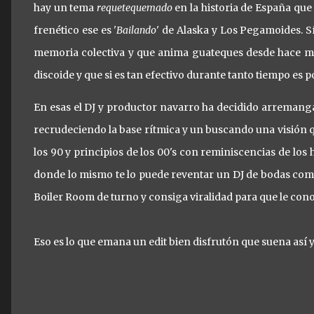
hay un tema
requetequemado
en la historia de España qu
frenético ese es '
Bailando
' de Alaska y Los Pegamoides. S
memoria colectiva y que anima guateques desde hace má
discoide y que si es tan efectivo durante tanto tiempo es p
En esas el DJ y productor navarro ha decidido arremangar
recrudeciendo la base rítmica y un buscando una visión q
los 90 y principios de los 00's con reminiscencias de los
donde lo mismo te lo puede reventar un DJ de bodas como
Boiler Room de turno y consiga viralidad para que le co
Eso es lo que emana un edit bien disfrutón que suena así