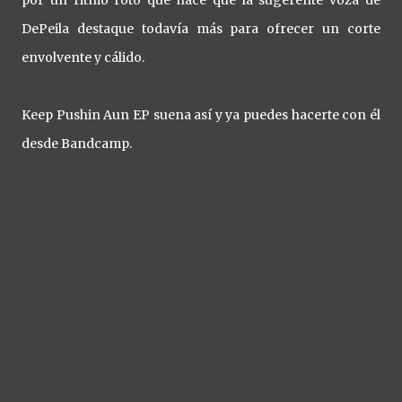
por un ritmo roto que hace que la sugerente voza de
DePeila destaque todavía más para ofrecer un corte
envolvente y cálido.
Keep Pushin Aun EP suena así y ya puedes hacerte con él
desde Bandcamp.