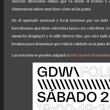
mezclar diferentes estilos que va desde el techno y 
Dimensions saben muy bien cómo se las gasta.
En el apartado nacional y local tenemos por un lado
barcelonesa que tiene estrechos lazos con colectivos 
musicón desplegó) y el sello Hivern Disc; por otro lado e
bombas para demostrar que Galicia calidade en la pista de
Las entradas se pueden adquirir a
20€ a través de Residen