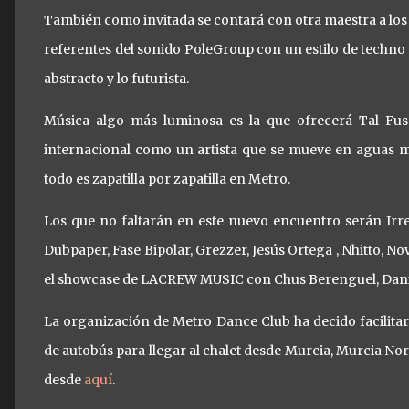
También como invitada se contará con otra maestra a los
referentes del sonido PoleGroup con un estilo de techno 
abstracto y lo futurista.
Música algo más luminosa es la que ofrecerá Tal Fussm
internacional como un artista que se mueve en aguas m
todo es zapatilla por zapatilla en Metro.
Los que no faltarán en este nuevo encuentro serán Irre
Dubpaper, Fase Bipolar, Grezzer, Jesús Ortega , Nhitto, Nov
el showcase de LACREW MUSIC con Chus Berenguel, Dani 
La organización de Metro Dance Club ha decido facilitar 
de autobús para llegar al chalet desde Murcia, Murcia Noro
desde
aquí
.