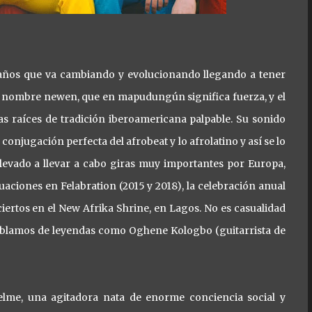
años que va cambiando y evolucionando llegando a tener
o nombre newen, que en mapudungún significa fuerza, y el
s raíces de tradición iberoamericana palpable. Su sonido
conjugación perfecta del afrobeat y lo afrolatino y así se lo
llevado a llevar a cabo giras muy importantes por Europa,
tuaciones en Felabration (2015 y 2018), la celebración anual
iertos en el New Afrika Shrine, en Lagos. No es casualidad
Hablamos de leyendas como Oghene Kologbo (guitarrista de
elme, una agitadora nata de enorme conciencia social y