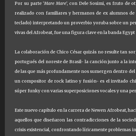
Por su parte ‘
Mare Mare
’, con Dele Sosimi, es fruto de
realizado con familiares y hermanos de ex alumnos de F
teclado) interpretando un proverbio yoruba sobre un perr
vivas del Afrobeat, fue una figura clave en la banda Egypt
La colaboración de Chico César quizás no resulte tan sor
portugués del noreste de Brasil- la canción junto a la in
de las que más profundamente nos sumergen dentro del 
un compositor de rock latino y fusión- es el invitado chi
súper funky con varias superposiciones vocales y una pe
Este nuevo capítulo en la carrera de Newen Afrobeat, ha
aquellos que diseñaron las contradicciones de la socieda
crisis existencial, confrontando líricamente problemas 