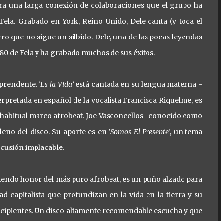
 otra una larga conexión de colaboraciones que el grupo ha
ela. Grabado en York, Reino Unido, Dele canta (y toca el
o que no sigue un silbido. Dele, una de las pocas leyendas
 80 de Fela y ha grabado muchos de sus éxitos.
prendente. ‘
Es la Vida
’ está cantada en su lengua materna -
terpretada en español de la vocalista Francisca Riquelme, es
habitual marco afrobeat. Joe Vasconcellos -conocido como
leno del disco. Su aporte es en ‘
Somos El Presente
’, un tema
rcusión implacable.
ciendo honor del más puro afrobeat, es un puño alzado para
d capitalista que profundizan en la vida en la tierra y su
incipientes. Un disco altamente recomendable escucha y que