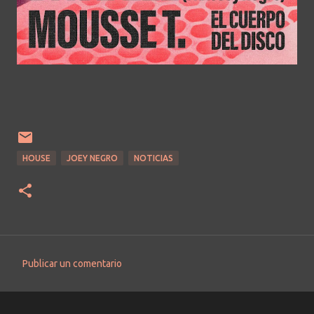
HOUSE
JOEY NEGRO
NOTICIAS
Publicar un comentario
C
o
m