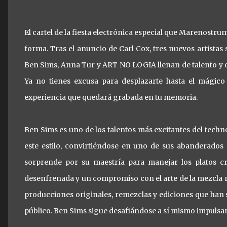
El cartel de la fiesta electrónica especial que Marenostr
forma. Tras el anuncio de Carl Cox, tres nuevos artistas
Ben Sims, Anna Tur y ART NO LOGIA llenan de talento y ca
Ya no tienes excusa para desplazarte hasta el mágic
experiencia que quedará grabada en tu memoria.
Ben Sims es uno de los talentos más excitantes del techn
este estilo, convirtiéndose en uno de sus abanderados
sorprende por su maestría para manejar los platos c
desenfrenada y un compromiso con el arte de la mezcla n
producciones originales, remezclas y ediciones que han s
público. Ben Sims sigue desafiándose a sí mismo impulsan