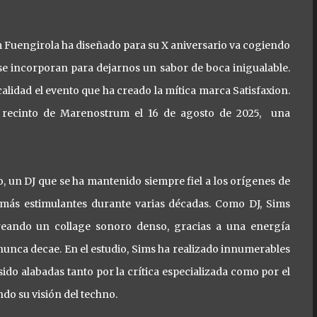
um Fuengirola ha diseñado para su X aniversario va cogiendo
 se incorporan para dejarnos un sabor de boca inigualable.
lidad el evento que ha creado la mítica marca Satisfaxion.
o recinto de Marenostrum el 16 de agosto de 2025, una
o, un DJ que se ha mantenido siempre fiel a los orígenes de
 más estimulantes durante varias décadas. Como DJ, Sims
reando un collage sonoro denso, gracias a una energía
unca decae. En el estudio, Sims ha realizado innumerables
ido alabadas tanto por la crítica especializada como por el
do su visión del techno.