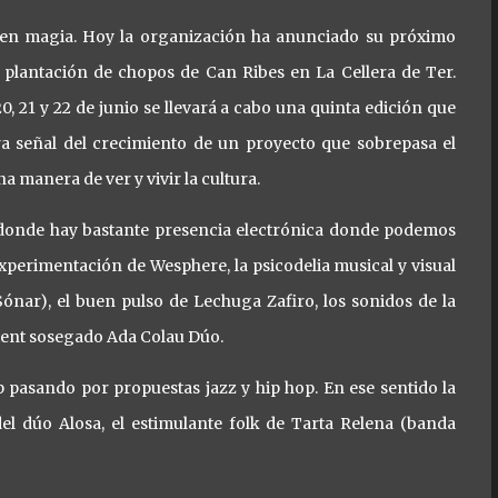
nden magia. Hoy la organización ha anunciado su próximo
plantación de chopos de Can Ribes en La Cellera de Ter.
20, 21 y 22 de junio se llevará a cabo una quinta edición que
a señal del crecimiento de un proyecto que sobrepasa el
na manera de ver y vivir la cultura.
o donde hay bastante presencia electrónica donde podemos
xperimentación de Wesphere, la psicodelia musical y visual
Sónar), el buen pulso de Lechuga Zafiro, los sonidos de la
bient sosegado Ada Colau Dúo.
p pasando por propuestas jazz y hip hop. En ese sentido la
del dúo Alosa, el estimulante folk de Tarta Relena (banda