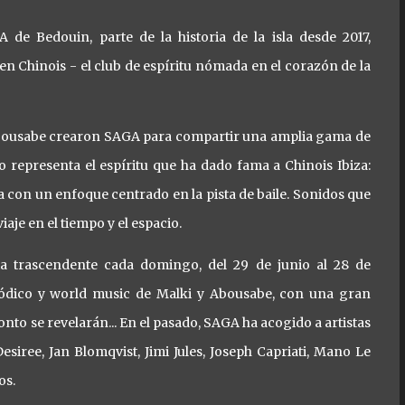
de Bedouin, parte de la historia de la isla desde 2017,
 Chinois - el club de espíritu nómada en el corazón de la
bousabe crearon SAGA para compartir una amplia gama de
o representa el espíritu que ha dado fama a Chinois Ibiza:
 con un enfoque centrado en la pista de baile. Sonidos que
aje en el tiempo y el espacio.
a trascendente cada domingo, del 29 de junio al 28 de
lódico y world music de Malki y Abousabe, con una gran
to se revelarán... En el pasado, SAGA ha acogido a artistas
esiree, Jan Blomqvist, Jimi Jules, Joseph Capriati, Mano Le
os.