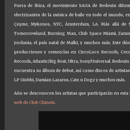
Fuera de Ibiza, el movimiento SAGA de Bedouin difumi
electrizantes de la música de baile en todo el mundo, 
Çeşme, Mykonos, NYC, Ámsterdam, LA. Más allá de SA
Tomorrowland, Burning Man, Club Space Miami, Zamna T
Jordania, el país natal de Malki, y muchos más. Este dúo 
producciones y remezclas en CircoLoco Records, Cerc
Records, Atlantic/Big Beat, Ultra, Sony/Universal. Bedoui
encuentra su álbum de debut, así como discos de artist
LP Giobbi, Damian Lazarus, Catz n Dogz y muchos más.
Aún se desconocen los artistas que participarán en esta 
web de Club Chinois
.