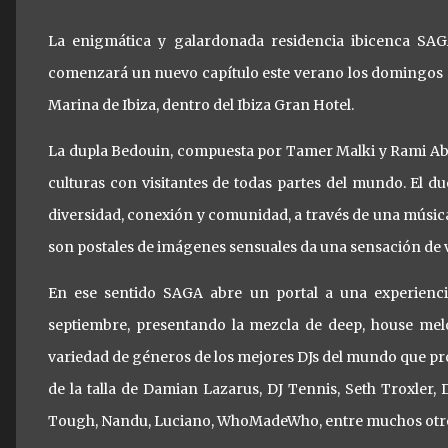
La enigmática y galardonada residencia ibicenca SAGA 
comenzará un nuevo capítulo este verano los domingos en
Marina de Ibiza, dentro del Ibiza Gran Hotel.
La dupla Bedouin, compuesta por Tamer Malki y Rami A
culturas con visitantes de todas partes del mundo. El du
diversidad, conexión y comunidad, a través de una música
son postales de imágenes sensuales da una sensación de vi
En ese sentido SAGA abre un portal a una experienci
septiembre, presentando la mezcla de deep, house me
variedad de géneros de los mejores DJs del mundo que pron
de la talla de Damian Lazarus, DJ Tennis, Seth Troxler, D
Tough, Nandu, Luciano, WhoMadeWho, entre muchos otr