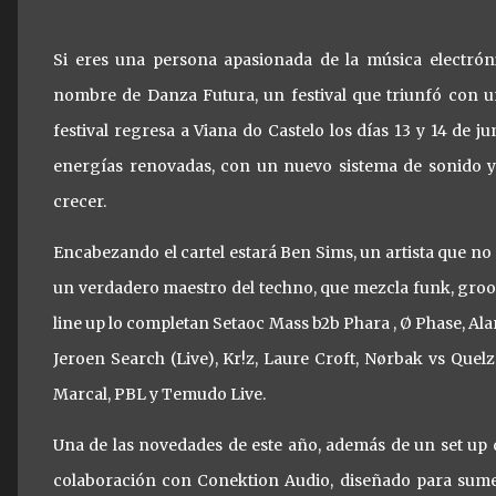
Si eres una persona apasionada de la música electrón
nombre de Danza Futura, un festival que triunfó con u
festival regresa a Viana do Castelo los días 13 y 14 de 
energías renovadas, con un nuevo sistema de sonido y
crecer.
Encabezando el cartel estará Ben Sims, un artista que no
un verdadero maestro del techno, que mezcla funk, groov
line up lo completan Setaoc Mass b2b Phara , Ø Phase, Ala
Jeroen Search (Live), Kr!z, Laure Croft, Nørbak vs Quel
Marcal, PBL y Temudo Live.
Una de las novedades de este año, además de un set up d
colaboración con Conektion Audio, diseñado para sume