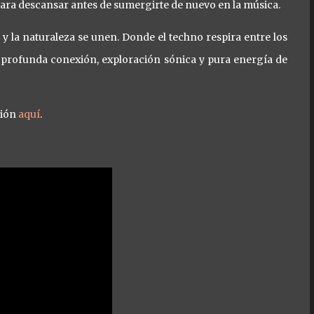
para descansar antes de sumergirte de nuevo en la música.
 la naturaleza se unen. Donde el techno respira entre los
e profunda conexión, exploración sónica y pura energía de
ción
aquí
.