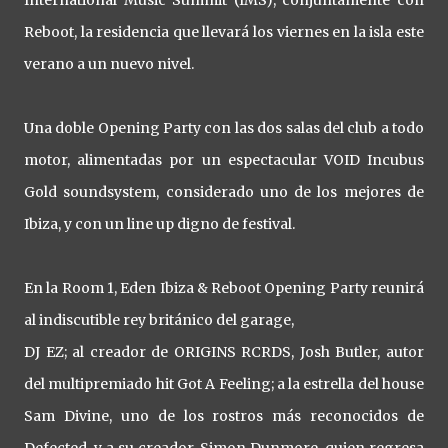
Reboot, la residencia que llevará los viernes en la isla este
verano a un nuevo nivel.
Una doble Opening Party con las dos salas del club a todo
motor, alimentadas por un espectacular VOID Incubus
Gold soundsystem, considerado uno de los mejores de
Ibiza, y con un line up digno de festival.
En la Room 1, Eden Ibiza & Reboot Opening Party reunirá
al indiscutible rey británico del garage,
DJ EZ; al creador de ORIGINS RCRDS, Josh Butler, autor
del multipremiado hit Got A Feeling; a la estrella del house
Sam Divine, uno de los rostros más reconocidos de
Defected, y a su creador, Simon Dunmore, quien regresa