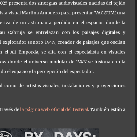
5 presenta dos sinergias audiovisuales nacidas del tejido
rtista visual Martina Ampuero para presentar 'VAC∅UM', una
 deriva de un astronauta perdido en el espacio, donde la
u Cabruja se entrelazan con los paisajes digitales y
l explorador sonoro 1V4N, creador de paisajes que oscilan
n el Alt Empordà, se alía con el especialista en visuales
how donde el universo modular de 1V4N se fusiona con la
el espacio y la percepción del espectador.
como de artistas visuales, instalaciones y proyecciones
través de
la página web oficial del festival
. También están a