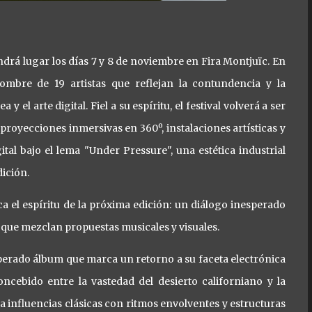
ndrá lugar los días 7 y 8 de noviembre en Fira Montjuïc. En
nombre de 19 artistas que reflejan la contundencia y la
el arte digital. Fiel a su espíritu, el festival volverá a ser
 proyecciones inmersivas en 360º, instalaciones artísticas y
gital bajo el lema "Under Pressure", una estética industrial
dición.
 el espíritu de la próxima edición: un diálogo inesperado
 que mezclan propuestas musicales y visuales.
sperado álbum que marca un retorno a su faceta electrónica
oncebido entre la vastedad del desierto californiano y la
a influencias clásicas con ritmos envolventes y estructuras