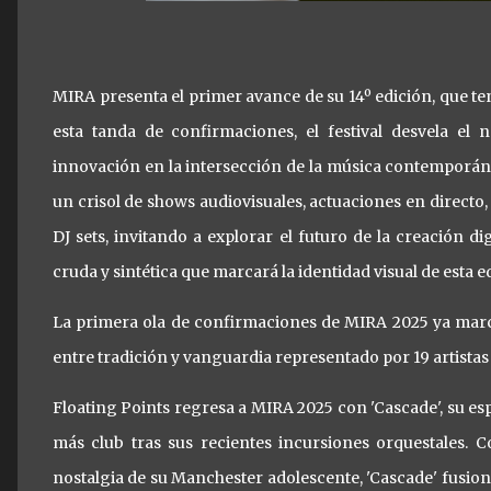
MIRA presenta el primer avance de su 14º edición, que te
esta tanda de confirmaciones, el festival desvela el 
innovación en la intersección de la música contemporánea y 
un crisol de shows audiovisuales, actuaciones en directo,
DJ sets, invitando a explorar el futuro de la creación di
cruda y sintética que marcará la identidad visual de esta e
La primera ola de confirmaciones de MIRA 2025 ya marca
entre tradición y vanguardia representado por 19 artistas
Floating Points regresa a MIRA 2025 con 'Cascade', su e
más club tras sus recientes incursiones orquestales. C
nostalgia de su Manchester adolescente, 'Cascade' fusion