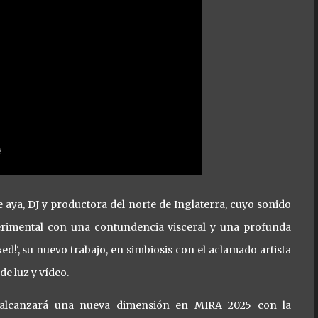
e aya, DJ y productora del norte de Inglaterra, cuyo sonido
erimental con una contundencia visceral y una profunda
d!', su nuevo trabajo, en simbiosis con el aclamado artista
e luz y vídeo.
s alcanzará una nueva dimensión en MIRA 2025 con la