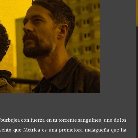
lo burbujea con fuerza en tu torrente sanguíneo, uno de los
 evento que Metrica es una promotora malagueña que ha