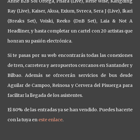
Anne B2B Sol Ortega, Phara (Live), Rene Wise, Kangding
Ray (Live), Kaiser, Akua, Exium, Svreca, Sera J (Live), Ikari
(Breaks Set), Voiski, Reeko (DnB Set), Laia & Not A
Headliner, y hasta completar un cartel con 20 artistas que
honran su pasión electrónica.
Si te pasas por su web encontrarás todas las conexiones
de tren, carretera y aeropuertos cercanos en Santander y
Bilbao. Además se ofrecerán servicios de bus desde
Aguilar de Campoo, Reinosa y Cervera del Pisuerga para
facilitar la llegada de los asistentes.
El 80% de las entradas ya se han vendido. Puedes hacerte
con la tuya en
este enlace
.