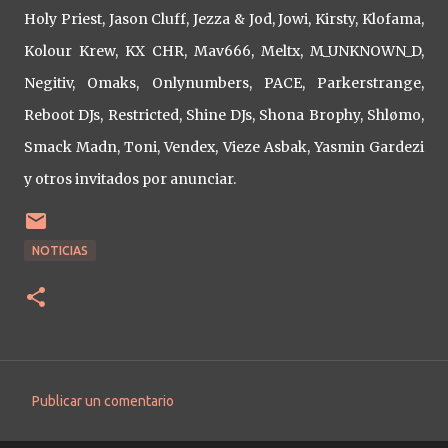
Holy Priest, Jason Cluff, Jezza & Jod, Jowi, Kirsty, Klofama,
Kolour Krew, KX CHR, Mav666, Meltx, M_UNKNOWN_D,
Negitiv, Omaks, Onlynumbers, PACE, Parkerstrange,
Reboot DJs, Restricted, Shine DJs, Shona Brophy, Shlømo,
Smack Madn, Toni, Vendex, Vieze Asbak, Yasmin Gardezi
y otros invitados por anunciar.
NOTICIAS
Publicar un comentario
C
o