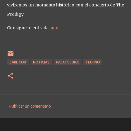
viviremos un momento histórico con el concierto de The
Prodigy.
Consigue tu entrada
aquí
.
CARL COX
NOTICIAS
PACO OSUNA
TECHNO
Publicar un comentario
C
o
m