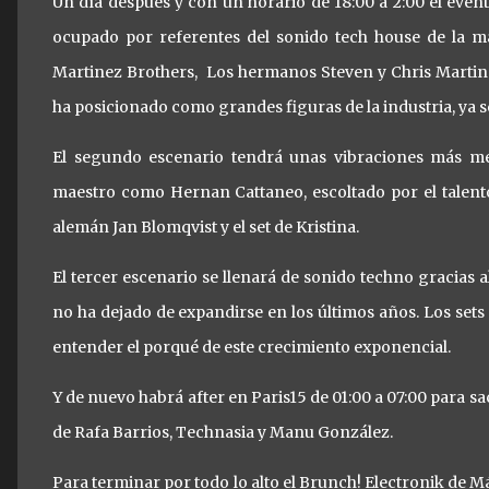
Un día después y con un horario de 18:00 a 2:00 el evento
ocupado por referentes del sonido tech house de la m
Martinez Brothers, Los hermanos Steven y Chris Martin
ha posicionado como grandes figuras de la industria, ya se
El segundo escenario tendrá unas vibraciones más mel
maestro como Hernan Cattaneo, escoltado por el talento p
alemán Jan Blomqvist y el set de Kristina.
El tercer escenario se llenará de sonido techno gracias
no ha dejado de expandirse en los últimos años. Los se
entender el porqué de este crecimiento exponencial.
Y de nuevo habrá after en Paris15 de 01:00 a 07:00 para s
de Rafa Barrios, Technasia y Manu González.
Para terminar por todo lo alto el Brunch! Electronik de 