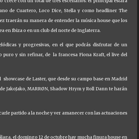
 crece con un total de tres escenarios: el principal estará
ano de Cuartero, Loco Dice, Stella y como headliner The
ez traerán su manera de entender la música house que los
a en Ibiza o en un club del norte de Inglaterra.
ódicas y progresivas, en el que podrás disfrutar de un
uro y sin refinar, de la francesa Fiona Kraft, el live del
 al showcase de Laster, que desde su campo base en Madrid
ts de JakoJako, MARRØN, Shadow Hrym y Roll Dann te harán
acarle partido a la noche y ver amanecer con las actuaciones
Málaga, el domingo 12 de octubre hay mucha finura house en