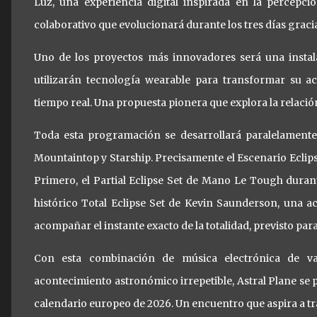
Luz, una experiencia digital inspirada en la percepc
colaborativo que evolucionará durante los tres días gracias
Uno de los proyectos más innovadores será una instala
utilizarán tecnología wearable para transformar su ac
tiempo real. Una propuesta pionera que explora la relaci
Toda esta programación se desarrollará paralelamente a 
Mountaintop y Starship. Precisamente el Escenario Ecli
Primero, el Partial Eclipse Set de Mano Le Tough duran
histórico Total Eclipse Set de Kevin Saunderson, una 
acompañar el instante exacto de la totalidad, previsto para 
Con esta combinación de música electrónica de van
acontecimiento astronómico irrepetible, Astral Plane se
calendario europeo de 2026. Un encuentro que aspira a tr