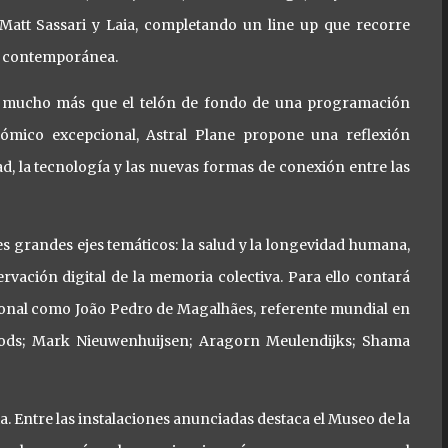
att Sassari y Laia, completando un line up que recorre
ca contemporánea.
ea mucho más que el telón de fondo de una programación
ómico excepcional, Astral Plane propone una reflexión
dad, la tecnología y las nuevas formas de conexión entre las
es grandes ejes temáticos: la salud y la longevidad humana,
rvación digital de la memoria colectiva. Para ello contará
cional como João Pedro de Magalhães, referente mundial en
Woods; Mark Nieuwenhuijsen; Aragorn Meulendijks; Shama
a. Entre las instalaciones anunciadas destaca el Museo de la